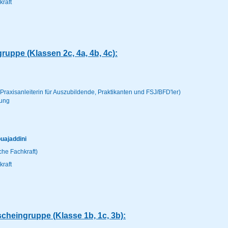
raft
ruppe (Klassen 2c, 4a, 4b, 4c):
n, Praxisanleiterin für Auszubildende, Praktikanten und FSJ/BFD'ler)
tung
uajaddini
he Fachkraft)
raft
heingruppe (Klasse 1b, 1c, 3b):