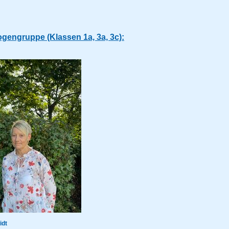
engruppe (Klassen 1a, 3a, 3c):
idt