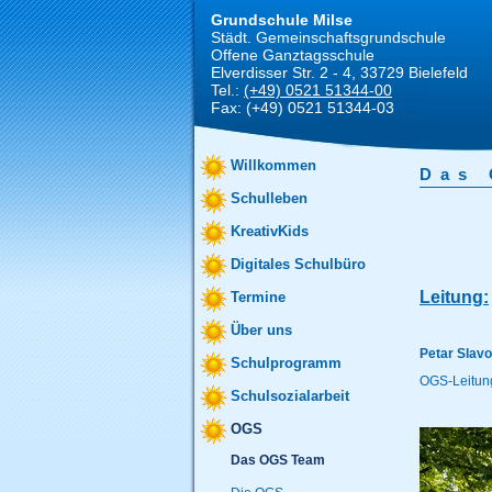
Grundschule Milse
Städt. Gemeinschaftsgrundschule
Offene Ganztagsschule
Elverdisser Str. 2 - 4, 33729 Bielefeld
Tel.:
(+49) 0521 51344-00
Fax:
(+49) 0521 51344-03
Willkommen
Das
Schulleben
KreativKids
Digitales Schulbüro
Leitung:
Termine
Über uns
Petar Slav
Schulprogramm
OGS-Leitun
Schulsozialarbeit
OGS
Das OGS Team