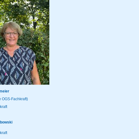
meier
te OGS-Fachkraft)
raft
abowski
kraft