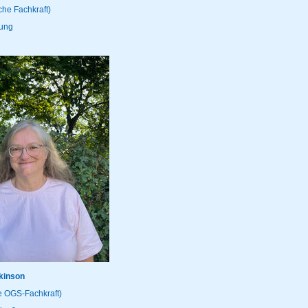
he Fachkraft)
tung
lkinson
zierte OGS-Fachkraft)