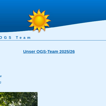
 OGS Team
Unser OGS-Team 2025/26
ov
g