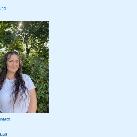
tung
ghardt
raft