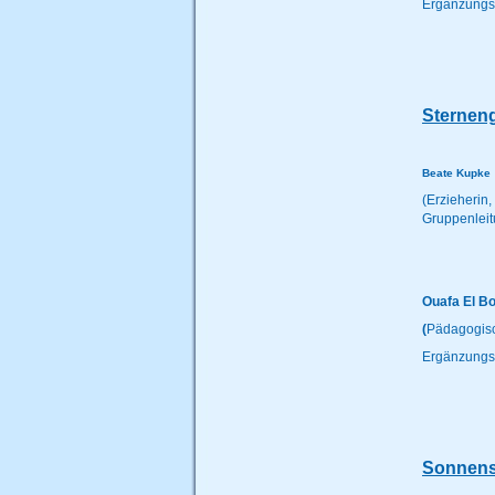
Ergänzungsk
Sterneng
Beate Kupke
(Erzieheri
Gruppenlei
Ouafa El Bo
(
Pädagogisc
Ergänzungsk
Sonnensc