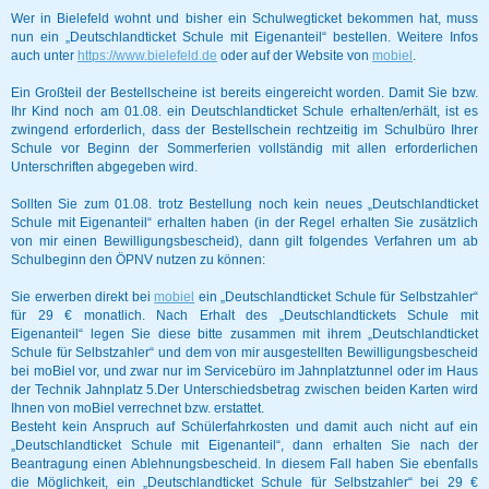
Wer in Bielefeld wohnt und bisher ein Schulwegticket bekommen hat, muss
nun ein „Deutschlandticket Schule mit Eigenanteil“ bestellen. Weitere Infos
auch unter
https://www.bielefeld.de
oder auf der Website von
mobiel
.
Ein Großteil der Bestellscheine ist bereits eingereicht worden. Damit Sie bzw.
Ihr Kind noch am 01.08. ein Deutschlandticket Schule erhalten/erhält, ist es
zwingend erforderlich, dass der Bestellschein rechtzeitig im Schulbüro Ihrer
Schule vor Beginn der Sommerferien vollständig mit allen erforderlichen
Unterschriften abgegeben wird.
Sollten Sie zum 01.08. trotz Bestellung noch kein neues „Deutschlandticket
Schule mit Eigenanteil“ erhalten haben (in der Regel erhalten Sie zusätzlich
von mir einen Bewilligungsbescheid), dann gilt folgendes Verfahren um ab
Schulbeginn den ÖPNV nutzen zu können:
Sie erwerben direkt bei
mobiel
ein „Deutschlandticket Schule für Selbstzahler“
für 29 € monatlich. Nach Erhalt des „Deutschlandtickets Schule mit
Eigenanteil“ legen Sie diese bitte zusammen mit ihrem „Deutschlandticket
Schule für Selbstzahler“ und dem von mir ausgestellten Bewilligungsbescheid
bei moBiel vor, und zwar nur im Servicebüro im Jahnplatztunnel oder im Haus
der Technik Jahnplatz 5.Der Unterschiedsbetrag zwischen beiden Karten wird
Ihnen von moBiel verrechnet bzw. erstattet.
Besteht kein Anspruch auf Schülerfahrkosten und damit auch nicht auf ein
„Deutschlandticket Schule mit Eigenanteil“, dann erhalten Sie nach der
Beantragung einen Ablehnungsbescheid. In diesem Fall haben Sie ebenfalls
die Möglichkeit, ein „Deutschlandticket Schule für Selbstzahler“ bei 29 €